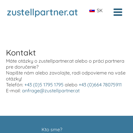
SK
Kontakt
Máte otázky o zustellpartner.at alebo o práci partnera
pre doručenie?
Napíšte nám alebo zavolajte, radi odpovieme na vaše
otázky!
Telefón:
+43 (0)5 1795 1795
alebo
+43 (0)664 78075911
E-mail:
anfrage@zustellpartner.at
Kto sme?