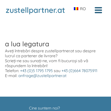
RO
a lua legatura
Aveți întrebări despre zustellpartner.at sau despre
lucrul ca partener de livrare?
Scrieți-ne sau sunați-ne, vom fi bucuroși să vă
răspundem la întrebări!
Telefon:
+43 (0)5 1795 1795
sau
+43 (0)664 78075911
E-mail:
anfrage@zustellpartner.at
Cine suntem noi?