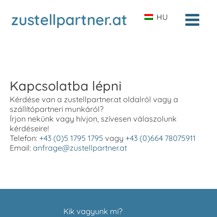
HU
Kapcsolatba lépni
Kérdése van a zustellpartner.at oldalról vagy a
szállítópartneri munkáról?
Írjon nekünk vagy hívjon, szívesen válaszolunk
kérdéseire!
Telefon:
+43 (0)5 1795 1795
vagy
+43 (0)664 78075911
Email:
anfrage@zustellpartner.at
Kik vagyunk mi?