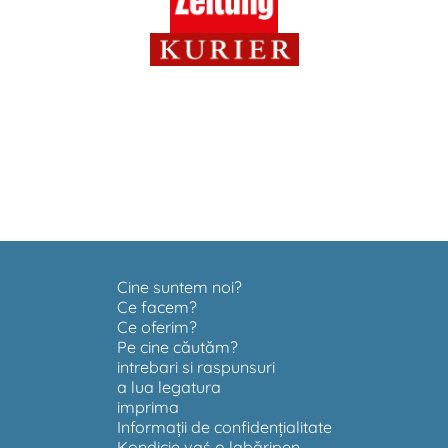
Cine suntem noi?
Ce facem?
Ce oferim?
Pe cine căutăm?
intrebari si raspunsuri
a lua legatura
imprima
Informații de confidențialitate
Kondicie vaś o labăripen