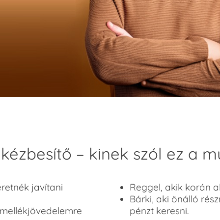
kézbesítő – kinek szól ez a 
retnék javítani
Reggel, akik korán a
Bárki, aki önálló r
 mellékjövedelemre
pénzt keresni.