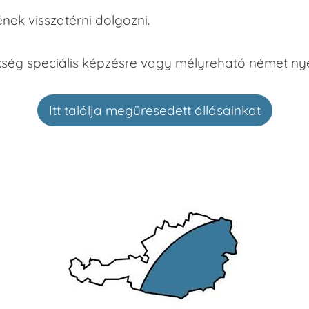
ének visszatérni dolgozni.
kség speciális képzésre vagy mélyreható német ny
Itt találja megüresedett állásainkat