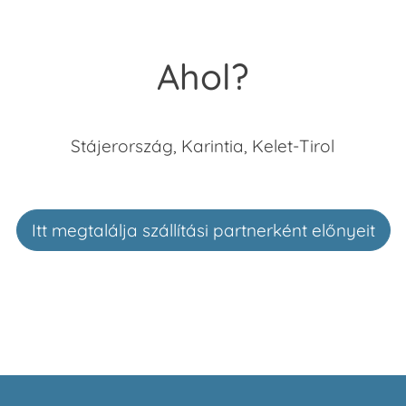
Ahol?
Stájerország, Karintia, Kelet-Tirol
Itt megtalálja szállítási partnerként előnyeit