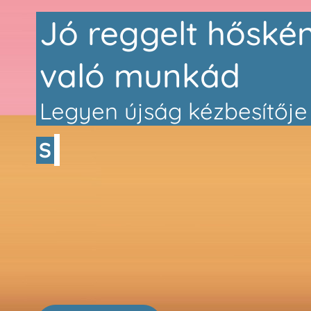
Jó reggelt hőské
való munkád
Legyen újság kézbesítője
KAR