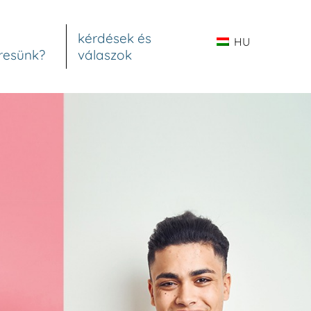
kérdések és
HU
resünk?
válaszok