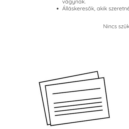
vágynak.
Álláskeresők, akik szeretn
Nincs szü