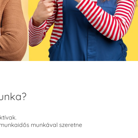
munka?
ktívak.
észmunkaidős munkával szeretne