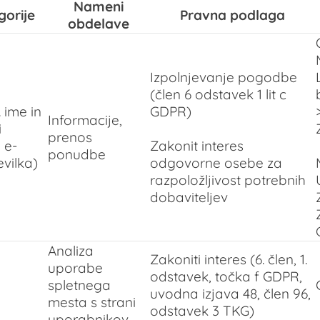
Nameni
orije
Pravna podlaga
obdelave
Izpolnjevanje pogodbe
(člen 6 odstavek 1 lit c
 ime in
GDPR)
Informacije,
i
prenos
 e-
Zakonit interes
ponudbe
evilka)
odgovorne osebe za
razpoložljivost potrebnih
dobaviteljev
Analiza
Zakoniti interes (6. člen, 1.
uporabe
odstavek, točka f GDPR,
spletnega
uvodna izjava 48, člen 96,
mesta s strani
odstavek 3 TKG)
uporabnikov