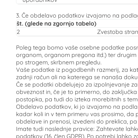
3. Če obdelavo podatkov izvajamo na podlagi 
št. (glede na zgornjo tabelo)
2
Zvestoba stran
Poleg tega bomo vaše osebne podatke posre
organom, organom pregona itd.) ter drugim t
po strogem, skrbnem pregledu.
Vaše podatke iz pogodbenih razmerij, za kat
zadnji račun ali na katerega se nanaša dokume
Če se podatki obdelujejo za izpolnjevanje z
obveznost in, če je to primerno, do zaklju
postopka, pa tudi do izteka morebitnih s te
Obdelavo podatkov, ki jo izvajamo na podlag
kadar koli in v tem primeru vas prosimo, da
obdelave in prenosi, izvedeni do preklica, pa
Imate tudi naslednje pravice: Zahtevate lah
podatkov (16. člen GDPR). Po potrebi lahko z