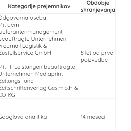
Obdobje
Kategorije prejemnikov
shranjevanja
Odgovorna oseba
Mit dem
Lieferantenmanagement
beauftragte Unternehmen
>
redmail Logistik &
Zustellservice GmbH
5 let od prve
poizvedbe
Mit IT-Leistungen beauftragte
Unternehmen Mediaprint
Zeitungs- und
Zeitschriftenverlag Ges.m.b.H &
CO KG
Googlova analitika
14
meseci