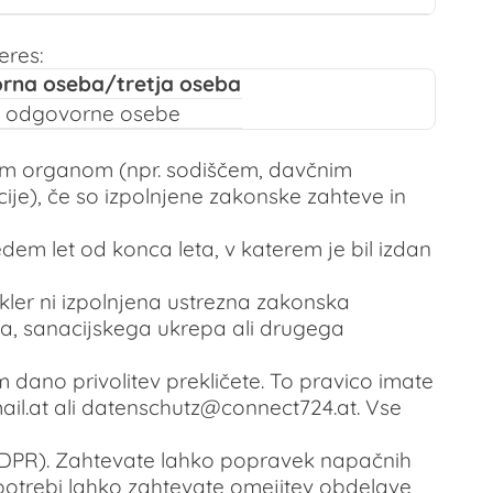
eres:
rna oseba/tretja oseba
u odgovorne osebe
im organom (npr. sodiščem, davčnim
je), če so izpolnjene zakonske zahteve in
em let od konca leta, v katerem je bil izdan
kler ni izpolnjena ustrezna zakonska
a, sanacijskega ukrepa ali drugega
dano privolitev prekličete. To pravico imate
il.at ali datenschutz@connect724.at. Vse
n GDPR). Zahtevate lahko popravek napačnih
o potrebi lahko zahtevate omejitev obdelave