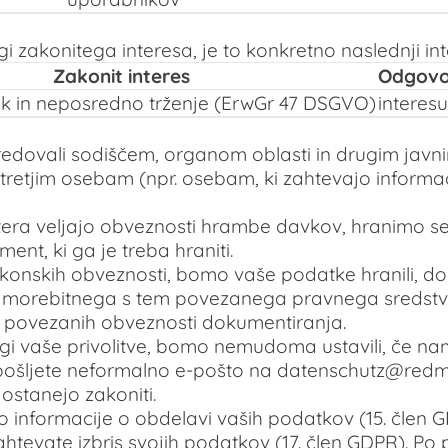
zakonitega interesa, je to konkretno naslednji int
Zakonit interes
Odgovo
k in neposredno trženje (ErwGr 47 DSGVO)
interes
dovali sodiščem, organom oblasti in drugim javn
retjim osebam (npr. osebam, ki zahtevajo informaci
era veljajo obveznosti hrambe davkov, hranimo sed
nt, ki ga je treba hraniti.
akonskih obveznosti, bomo vaše podatke hranili, do
čka morebitnega s tem povezanega pravnega sredstv
m povezanih obveznosti dokumentiranja.
i vaše privolitve, bomo nemudoma ustavili, če nam 
 pošljete neformalno e-pošto na datenschutz@redma
 ostanejo zakoniti.
ko informacije o obdelavi vaših podatkov (15. čle
ahtevate izbris svojih podatkov (17. člen GDPR). P