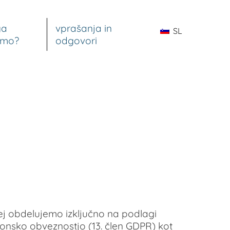
ga
vprašanja in
SL
emo?
odgovori
j obdelujemo izključno na podlagi
onsko obveznostjo (13. člen GDPR) kot