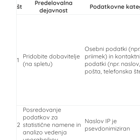
Predelovalna
št
Podatkovne kateg
dejavnost
Osebni podatki (npr.
Pridobite dobavitelje
priimek) in kontaktn
1
(na spletu)
podatki (npr. naslov,
pošta, telefonska št
Posredovanje
podatkov za
Naslov IP je
2
statistične namene in
psevdonimiziran
analizo vedenja
uporabnikov