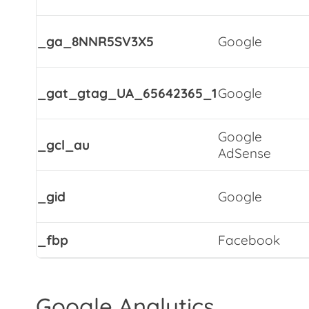
_ga_8NNR5SV3X5
Google
_gat_gtag_UA_65642365_1
Google
Google
_gcl_au
AdSense
_gid
Google
_fbp
Facebook
Google Analytics