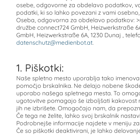
osebe, odgovorne za obdelavo podatkov, vas 
podatki, ki so lahko povezani z vami osebno, k
Oseba, odgovorna za obdelavo podatkov: >red
družbe connect724 GmbH, Heizwerkstraße 6A, 
GmbH, Heizwerkstraße 6A, 1230 Dunaj , telefon
datenschutz@medienbot.at
.
1. Piškotki:
Naše spletno mesto uporablja tako imenovane 
pomočjo brskalnika. Ne delajo nobene škode
uporabo našega spletnega mesta. To omogoča
ugotovitve pomagajo še izboljšati kakovost 
jih ne izbrišete. Omogočajo nam, da prepoz
Če tega ne želite, lahko svoj brskalnik nasta
Podrobnejše informacije najdete v meniju za
Če so piškotki deaktivirani, je lahko delov