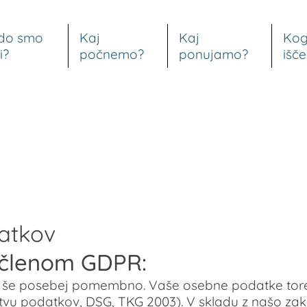
do smo
Kaj
Kaj
Ko
i?
počnemo?
ponujamo?
išč
datkov
3. členom GDPR
:
s še posebej pomembno. Vaše osebne podatke tore
tvu podatkov, DSG, TKG 2003). V skladu z našo zak