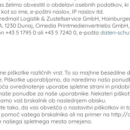
želimo obvestiti o obdelavi osebnih podatkov, ki j
ot so ime, e-poštni naslov, IP naslov itd.
mail Logistik & Zustellservice GmbH, Hainburger 
1230 Dunaj, Cimedia Printmedienvertriebs GmbH, G
 +43 5 1795 0 ali +43 5 7240 0, e-pošta
daten-schu
piškotke različnih vrst. To so majhne besedilne da
. Piškotke uporabljamo, da naredimo našo ponudb
 ovrednotenje uporabe spletne strani in pridobi
naše ponudbe za naše uporabnike. Nekateri piškotki
namo vaš brskalnik ob naslednjem obisku.
vite tako, da vas obvešča o nastavitvi piškotkov in t
 pomoč vašega brskalnika ali na primer na http://
anje našega spletnega mesta omejeno.