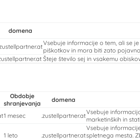
domena
Vsebuje informacije o tem, ali se j
.zustellpartner.at
piškotkov in mora biti zato pojavno
zustellpartner.at
Šteje število sej in vsakemu obiskov
Obdobje
domena
shranjevanja
Vsebuje informacijo
at
1 mesec
.zustellpartner.at
marketinških in stat
Vsebuje informacije
1 leto
.zustellpartner.at
spletnega mesta. Z