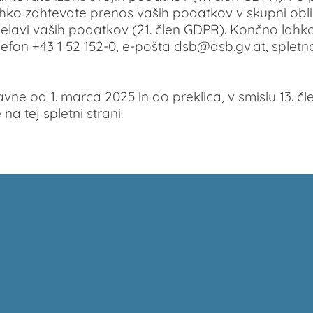
ahko zahtevate prenos vaših podatkov v skupni obli
lavi vaših podatkov (21. člen GDPR). Končno lahko 
fon +43 1 52 152-0, e-pošta dsb@dsb.gv.at, spletna s
javne od 1. marca 2025 in do preklica, v smislu 13. 
a tej spletni strani.