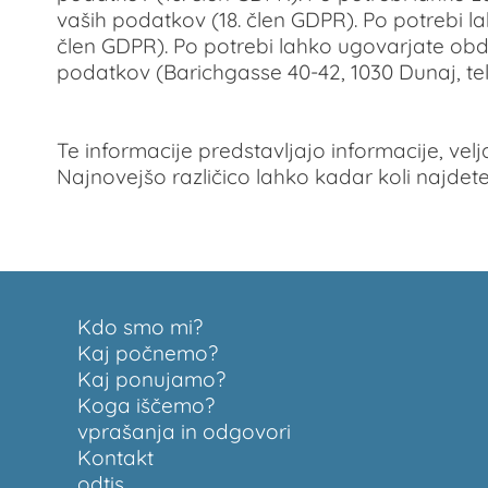
vaših podatkov (18. člen GDPR). Po potrebi l
člen GDPR). Po potrebi lahko ugovarjate obde
podatkov (Barichgasse 40-42, 1030 Dunaj, tele
Te informacije predstavljajo informacije, vel
Najnovejšo različico lahko kadar koli najdete n
Kdo smo mi?
Kaj počnemo?
Kaj ponujamo?
Koga iščemo?
vprašanja in odgovori
Kontakt
odtis