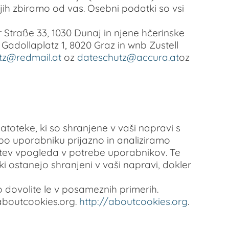
ih zbiramo od vas. Osebni podatki so vsi
Straße 33, 1030 Dunaj in njene hčerinske
adollaplatz 1, 8020 Graz in wnb Zustell
tz@redmail.at
oz
dateschutz@accura.at
oz
toteke, ki so shranjene v vaši napravi s
o uporabniku prijazno in analiziramo
tev vpogleda v potrebe uporabnikov. Te
 ostanejo shranjeni v vaši napravi, dokler
o dovolite le v posameznih primerih.
aboutcookies.org.
http://aboutcookies.org
.