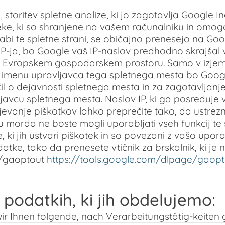
storitev spletne analize, ki jo zagotavlja Google I
ke, ki so shranjene na vašem računalniku in omogo
orabi te spletne strani, se običajno prenesejo na Go
a IP-ja, bo Google vaš IP-naslov predhodno skrajšal 
vropskem gospodarskem prostoru. Samo v izjemni
 V imenu upravljavca tega spletnega mesta bo Goog
 o dejavnosti spletnega mesta in za zagotavljanje 
avcu spletnega mesta. Naslov IP, ki ga posreduje va
jevanje piškotkov lahko preprečite tako, da ustre
 morda ne boste mogli uporabljati vseh funkcij te 
, ki jih ustvari piškotek in so povezani z vašo upo
atke, tako da prenesete vtičnik za brskalnik, ki je n
e/gaoptout
https://tools.google.com/dlpage/gaopt
 podatkih, ki jih obdelujemo:
r Ihnen folgende, nach Verarbeitungstätig-keiten g