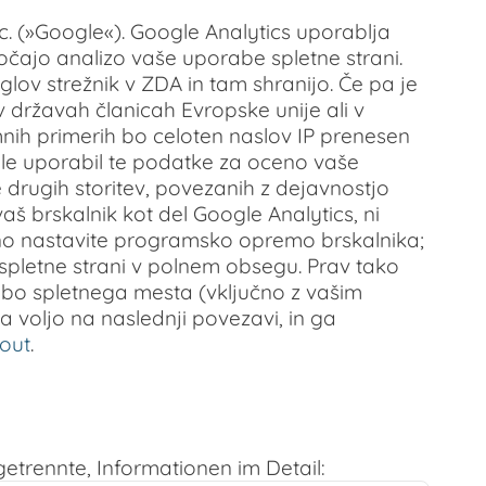
nc. (»Google«). Google Analytics uporablja
čajo analizo vaše uporabe spletne strani.
oglov strežnik v ZDA in tam shranijo. Če pa je
v državah članicah Evropske unije ali v
h primerih bo celoten naslov IP prenesen
le uporabil te podatke za oceno vaše
drugih storitev, povezanih z dejavnostjo
š brskalnik kot del Google Analytics, ni
zno nastavite programsko opremo brskalnika;
spletne strani v polnem obsegu. Prav tako
rabo spletnega mesta (vključno z vašim
a voljo na naslednji povezavi, in ga
out
.
etrennte, Informationen im Detail: