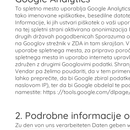
To spletno mesto uporablja Google Analytics, 
tako imenovane »piškotke«, besedilne datote
Informacije, ki jih ustvari piškotek o vaši up
na tej spletni strani aktivirana anonimizacij
drugih državah pogodbenicah Sporazuma o E
na Googlov strežnik v ZDA in tam skrajšan.
uporabe spletnega mesta, za pripravo poročil
spletnega mesta in uporabo interneta upravlj
združen z drugimi Googlovimi podatki. Shran
Vendar pa želimo poudariti, da v tem primeru
lahko preprečite, da bi Google zbiral podatke
naslovom IP), ter da bi Google obdelal te pod
namestite: https ://tools.google.com/dlpag
2. Podrobne informacije o
Zu den von uns verarbeiteten Daten geben wi