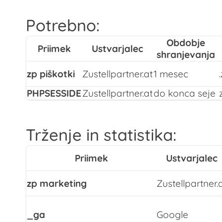
Potrebno:
Obdobje
Priimek
Ustvarjalec
shranjevanja
zp piškotki
Zustellpartner.at
1 mesec
PHPSESSIDE
Zustellpartner.at
do konca seje
Trženje in statistika:
Priimek
Ustvarjalec
zp marketing
Zustellpartner.
_ga
Google