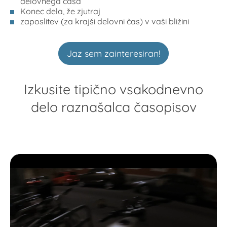
delovnega časa
Konec dela, že zjutraj
zaposlitev (za krajši delovni čas) v vaši bližini
Jaz sem zainteresiran!
Izkusite tipično vsakodnevno
delo raznašalca časopisov