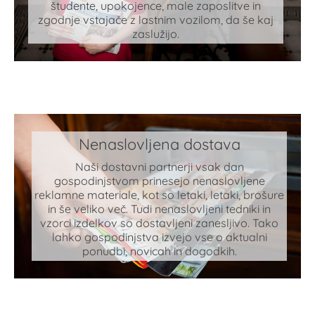
študente, upokojence, male zaposlitve in
zgodnje vstajače z lastnim vozilom, da še kaj
zaslužijo.
Nenaslovljena dostava
Naši dostavni partnerji vsak dan
gospodinjstvom prinesejo nenaslovljene
reklamne materiale, kot so letaki, letaki, brošure
in še veliko več. Tudi nenaslovljeni tedniki in
vzorci izdelkov so dostavljeni zanesljivo. Tako
lahko gospodinjstva izvejo vse o aktualni
ponudbi, novicah in dogodkih.