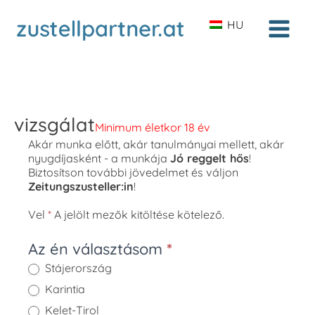
HU
vizsgálat
Minimum életkor 18 év
Akár munka előtt, akár tanulmányai mellett, akár
nyugdíjasként - a munkája
Jó reggelt hős
!
Biztosítson további jövedelmet és váljon
Zeitungszusteller:in
!
Vel
*
A jelölt mezők kitöltése kötelező.
vizsgálat
Az én választásom
*
Stájerország
Karintia
Kelet-Tirol